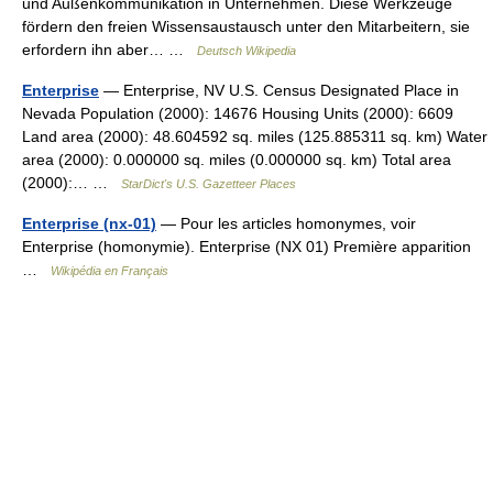
und Außenkommunikation in Unternehmen. Diese Werkzeuge
fördern den freien Wissensaustausch unter den Mitarbeitern, sie
erfordern ihn aber… …
Deutsch Wikipedia
Enterprise
— Enterprise, NV U.S. Census Designated Place in
Nevada Population (2000): 14676 Housing Units (2000): 6609
Land area (2000): 48.604592 sq. miles (125.885311 sq. km) Water
area (2000): 0.000000 sq. miles (0.000000 sq. km) Total area
(2000):… …
StarDict's U.S. Gazetteer Places
Enterprise (nx-01)
— Pour les articles homonymes, voir
Enterprise (homonymie). Enterprise (NX 01) Première apparition
…
Wikipédia en Français