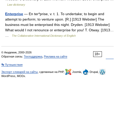
Law dictionary
Enterprise
— En ter*prise, v. t. 1. To undertake; to begin and
attempt to perform; to venture upon. [R.] [1913 Webster] The
business must be enterprised this night. Dryden. [1913 Webster]
What would I not renounce or enterprise for you! T. Otway. [1913…
…
The Collaborative International Dictionary of English
© Академик, 2000-2026
18+
Обратная связь:
Техподдержка
,
Реклама на сайте
👣 Путешествия
Экспорт словарей на сайты
, сделанные на PHP,
Joomla,
Drupal,
WordPress, MODx.