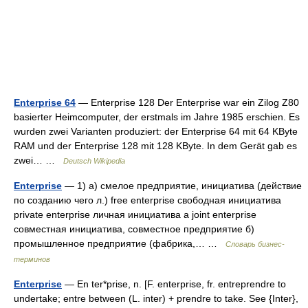
Enterprise 64
— Enterprise 128 Der Enterprise war ein Zilog Z80
basierter Heimcomputer, der erstmals im Jahre 1985 erschien. Es
wurden zwei Varianten produziert: der Enterprise 64 mit 64 KByte
RAM und der Enterprise 128 mit 128 KByte. In dem Gerät gab es
zwei… …
Deutsch Wikipedia
Enterprise
— 1) а) смелое предприятие, инициатива (действие
по созданию чего л.) free enterprise свободная инициатива
private enterprise личная инициатива a joint enterprise
совместная инициатива, совместное предприятие б)
промышленное предприятие (фабрика,… …
Словарь бизнес-
терминов
Enterprise
— En ter*prise, n. [F. enterprise, fr. entreprendre to
undertake; entre between (L. inter) + prendre to take. See {Inter},