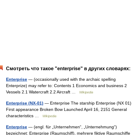
Смотреть что такое "enterprise" в других словарях:
Enterprise
— (occasionally used with the archaic spelling
Enterprize) may refer to: Contents 1 Economics and business 2
Vessels 2.1 Watercraft 2.2 Aircraft …
Wikipedia
Enterprise (NX-01)
— Enterprise The starship Enterprise (NX 01)
First appearance Broken Bow Launched April 16, 2151 General
characteristics …
Wikipedia
Enterprise
— (engl. für „Unternehmen“, „Unternehmung“)
bezeichnet: Enterprise (Raumschiff), mehrere fiktive Raumschiffe