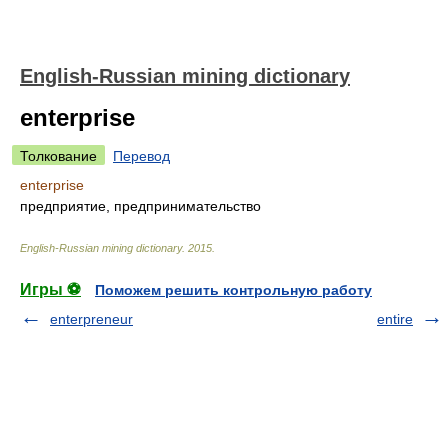
English-Russian mining dictionary
enterprise
Толкование
Перевод
enterprise
предприятие, предпринимательство
English-Russian mining dictionary
.
2015
.
Игры ⚽
Поможем решить контрольную работу
enterpreneur
entire